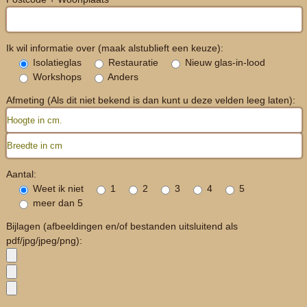
Ik wil informatie over (maak alstublieft een keuze):
Isolatieglas
Restauratie
Nieuw glas-in-lood
Workshops
Anders
Afmeting (Als dit niet bekend is dan kunt u deze velden leeg laten):
Aantal:
Weet ik niet
1
2
3
4
5
meer dan 5
Bijlagen (afbeeldingen en/of bestanden uitsluitend als
pdf/jpg/jpeg/png):