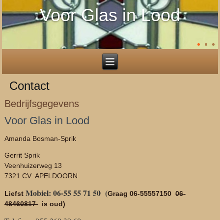
Voor Glas in Lood
Contact
Bedrijfsgegevens
Voor Glas in Lood
Amanda Bosman-Sprik
Gerrit Sprik
Veenhuizerweg 13
7321 CV APELDOORN
Mobiel
: 06-55 55 71 50 (
Liefst
Graag 06-55557150
06-
48460817
is oud)