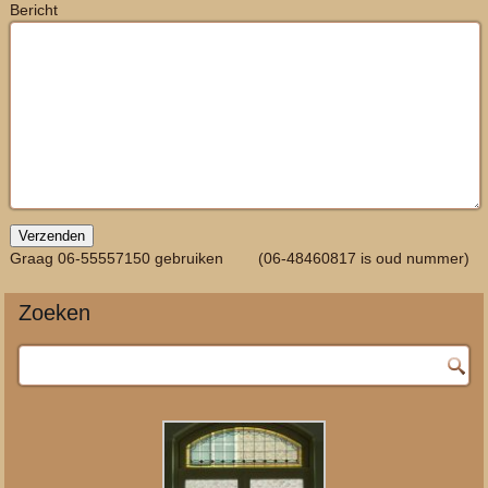
Bericht
Graag 06-55557150 gebruiken (06-48460817 is oud nummer)
Zoeken