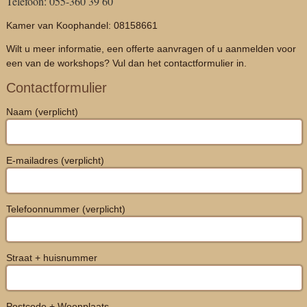
Telefoon: 055-360 39 60
Kamer van Koophandel: 08158661
Wilt u meer informatie, een offerte aanvragen of u aanmelden voor
een van de workshops? Vul dan het contactformulier in.
Contactformulier
Naam (verplicht)
E-mailadres (verplicht)
Telefoonnummer (verplicht)
Straat + huisnummer
Postcode + Woonplaats